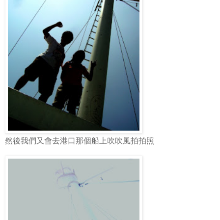
然後我們又會去港口那個船上吹吹風拍拍照