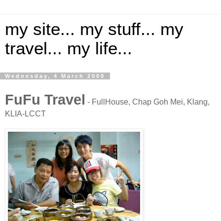
my site... my stuff... my
travel... my life...
Wednesday, 4 March 2009
FuFu Travel
- FullHouse, Chap Goh Mei, Klang,
KLIA-LCCT