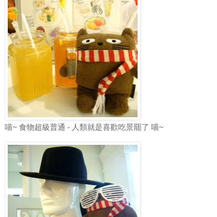
喵~ 食物超級普通 - 人類就是喜歡吃景罷了 喵~