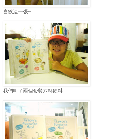
喜歡這一張~
我們叫了兩個套餐六杯飲料