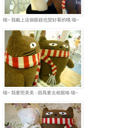
喵~ 我戴上這個眼鏡也蠻好看的哦 喵~
喵~ 我要照美美 - 因爲要去相親咯 喵~