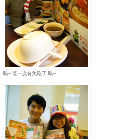
喵~ 這一次有魚吃了 喵~