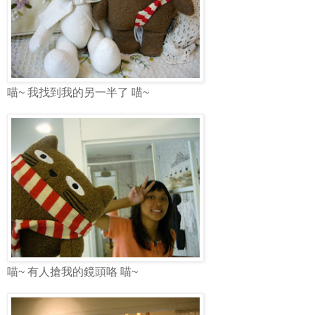
喵~ 我找到我的另一半了 喵~
喵~ 有人搶我的鏡頭咯 喵~