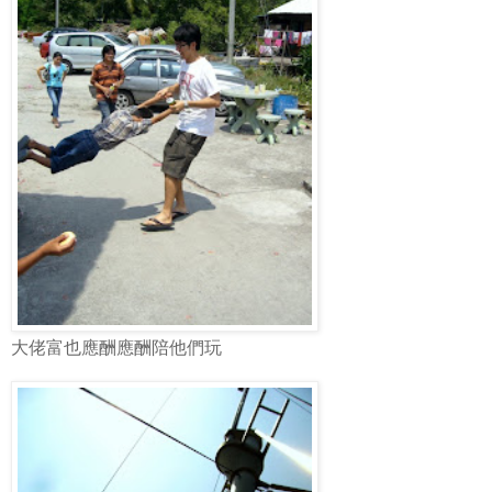
大佬富也應酬應酬陪他們玩