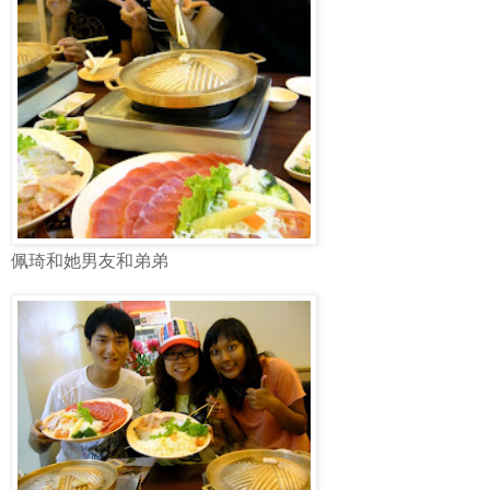
佩琦和她男友和弟弟